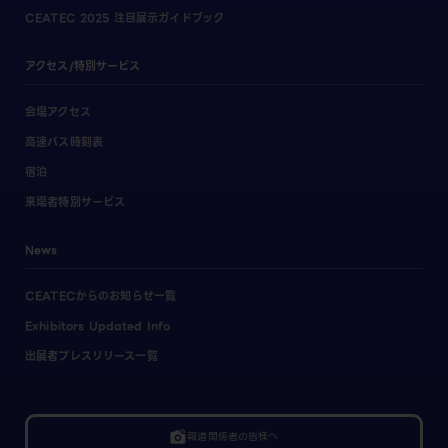
CEATEC 2025 注目展示ガイドブック
アクセス/特別サービス
会場アクセス
高速バス時刻表
宿泊
来場者特別サービス
News
CEATECからのお知らせ一覧
Exhibitors Updated Info
出展者プレスリリース一覧
linked_camera
報道関係者の皆様へ