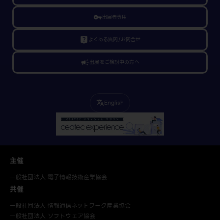
vpn_key
出展者専用
live_help
よくある質問/お問合せ
campaign
出展をご検討中の方へ
English
translate
主催
一般社団法人 電子情報技術産業協会
共催
一般社団法人 情報通信ネットワーク産業協会
一般社団法人 ソフトウェア協会