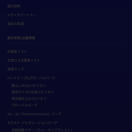
協力団体
メディアパートナー
過去の実績
展示会場/出展情報
出展者リスト
企業ロゴ出展者リスト
会場マップ
パートナーズ&グローバルパーク
暮らしのDXパビリオン
海洋デジタル社会パビリオン
地方創生2.0パビリオン
グローバルパーク
AX（AI Transformation）パーク
ネクスト ジェネレーションパーク
共創体験ツアー（ウォーキングブレスト）