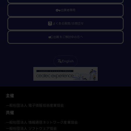
vpn_key
出展者専用
live_help
よくある質問/お問合せ
campaign
出展をご検討中の方へ
English
translate
主催
一般社団法人 電子情報技術産業協会
共催
一般社団法人 情報通信ネットワーク産業協会
一般社団法人 ソフトウェア協会