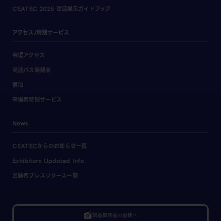
CEATEC 2025 注目展示ガイドブック
アクセス/特別サービス
会場アクセス
高速バス時刻表
宿泊
来場者特別サービス
News
CEATECからのお知らせ一覧
Exhibitors Updated Info
出展者プレスリリース一覧
linked_camera
報道関係者の皆様へ