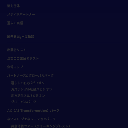
協力団体
メディアパートナー
過去の実績
展示会場/出展情報
出展者リスト
企業ロゴ出展者リスト
会場マップ
パートナーズ&グローバルパーク
暮らしのDXパビリオン
海洋デジタル社会パビリオン
地方創生2.0パビリオン
グローバルパーク
AX（AI Transformation）パーク
ネクスト ジェネレーションパーク
共創体験ツアー（ウォーキングブレスト）