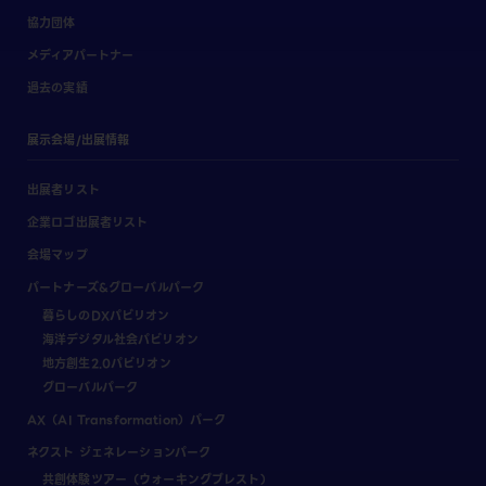
協力団体
メディアパートナー
過去の実績
展示会場/出展情報
出展者リスト
企業ロゴ出展者リスト
会場マップ
パートナーズ&グローバルパーク
暮らしのDXパビリオン
海洋デジタル社会パビリオン
地方創生2.0パビリオン
グローバルパーク
AX（AI Transformation）パーク
ネクスト ジェネレーションパーク
共創体験ツアー（ウォーキングブレスト）