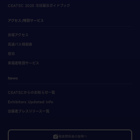
CEATEC 2025 注目展示ガイドブック
アクセス/特別サービス
会場アクセス
高速バス時刻表
宿泊
来場者特別サービス
News
CEATECからのお知らせ一覧
Exhibitors Updated Info
出展者プレスリリース一覧
linked_camera
報道関係者の皆様へ