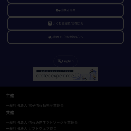
vpn_key
出展者専用
live_help
よくある質問/お問合せ
campaign
出展をご検討中の方へ
English
translate
主催
一般社団法人 電子情報技術産業協会
共催
一般社団法人 情報通信ネットワーク産業協会
一般社団法人 ソフトウェア協会