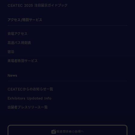
CEATEC 2025 注目展示ガイドブック
アクセス/特別サービス
会場アクセス
高速バス時刻表
宿泊
来場者特別サービス
News
CEATECからのお知らせ一覧
Exhibitors Updated Info
出展者プレスリリース一覧
linked_camera
報道関係者の皆様へ