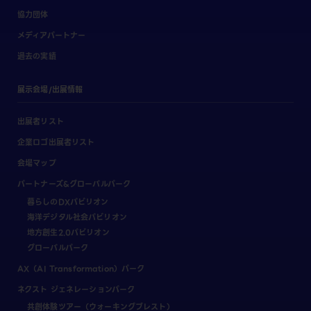
協力団体
メディアパートナー
過去の実績
展示会場/出展情報
出展者リスト
企業ロゴ出展者リスト
会場マップ
パートナーズ&グローバルパーク
暮らしのDXパビリオン
海洋デジタル社会パビリオン
地方創生2.0パビリオン
グローバルパーク
AX（AI Transformation）パーク
ネクスト ジェネレーションパーク
共創体験ツアー（ウォーキングブレスト）