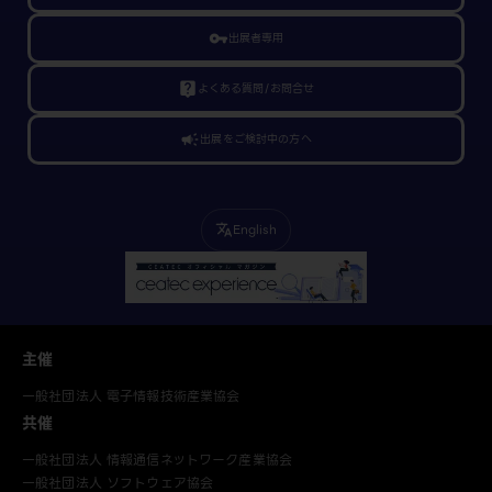
vpn_key
出展者専用
live_help
よくある質問/お問合せ
campaign
出展をご検討中の方へ
English
translate
主催
一般社団法人 電子情報技術産業協会
共催
一般社団法人 情報通信ネットワーク産業協会
一般社団法人 ソフトウェア協会