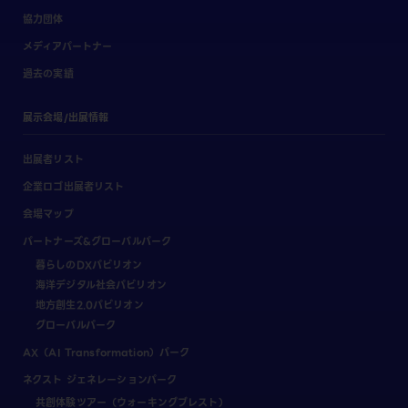
協力団体
メディアパートナー
過去の実績
展示会場/出展情報
出展者リスト
企業ロゴ出展者リスト
会場マップ
パートナーズ&グローバルパーク
暮らしのDXパビリオン
海洋デジタル社会パビリオン
地方創生2.0パビリオン
グローバルパーク
AX（AI Transformation）パーク
ネクスト ジェネレーションパーク
共創体験ツアー（ウォーキングブレスト）