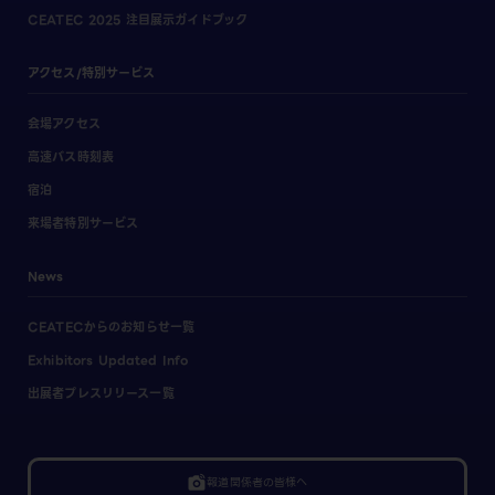
CEATEC 2025 注目展示ガイドブック
アクセス/特別サービス
会場アクセス
高速バス時刻表
宿泊
来場者特別サービス
News
CEATECからのお知らせ一覧
Exhibitors Updated Info
出展者プレスリリース一覧
linked_camera
報道関係者の皆様へ