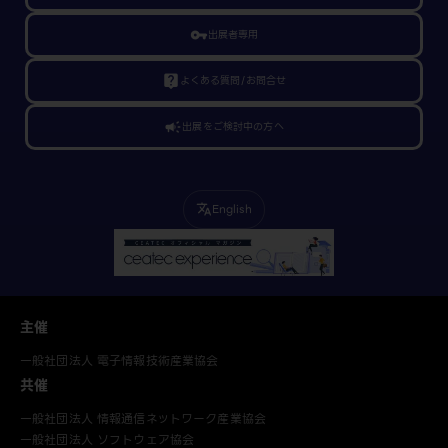
vpn_key
出展者専用
live_help
よくある質問/お問合せ
campaign
出展をご検討中の方へ
English
translate
主催
一般社団法人 電子情報技術産業協会
共催
一般社団法人 情報通信ネットワーク産業協会
一般社団法人 ソフトウェア協会