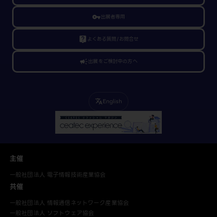
vpn_key
出展者専用
live_help
よくある質問/お問合せ
campaign
出展をご検討中の方へ
English
translate
主催
一般社団法人 電子情報技術産業協会
共催
一般社団法人 情報通信ネットワーク産業協会
一般社団法人 ソフトウェア協会