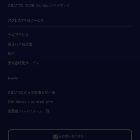
CEATEC 2025 注目展示ガイドブック
アクセス/特別サービス
会場アクセス
高速バス時刻表
宿泊
来場者特別サービス
News
CEATECからのお知らせ一覧
Exhibitors Updated Info
出展者プレスリリース一覧
linked_camera
報道関係者の皆様へ