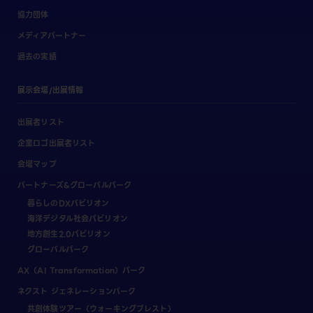
協力団体
メディアパートナー
過去の実績
展示会場/出展情報
出展者リスト
企業ロゴ出展者リスト
会場マップ
パートナーズ&グローバルパーク
暮らしのDXパビリオン
海洋デジタル社会パビリオン
地方創生2.0パビリオン
グローバルパーク
AX（AI Transformation）パーク
ネクスト ジェネレーションパーク
共創体験ツアー（ウォーキングブレスト）