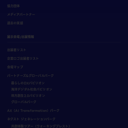
協力団体
メディアパートナー
過去の実績
展示会場/出展情報
出展者リスト
企業ロゴ出展者リスト
会場マップ
パートナーズ&グローバルパーク
暮らしのDXパビリオン
海洋デジタル社会パビリオン
地方創生2.0パビリオン
グローバルパーク
AX（AI Transformation）パーク
ネクスト ジェネレーションパーク
共創体験ツアー（ウォーキングブレスト）