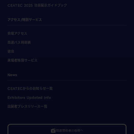
CEATEC 2025 注目展示ガイドブック
アクセス/特別サービス
会場アクセス
高速バス時刻表
宿泊
来場者特別サービス
News
CEATECからのお知らせ一覧
Exhibitors Updated Info
出展者プレスリリース一覧
linked_camera
報道関係者の皆様へ