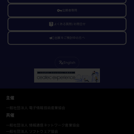
vpn_key
出展者専用
live_help
よくある質問/お問合せ
campaign
出展をご検討中の方へ
English
translate
主催
一般社団法人 電子情報技術産業協会
共催
一般社団法人 情報通信ネットワーク産業協会
一般社団法人 ソフトウェア協会