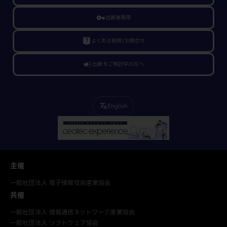
vpn_key
出展者専用
live_help
よくある質問/お問合せ
campaign
出展をご検討中の方へ
English
translate
主催
一般社団法人 電子情報技術産業協会
共催
一般社団法人 情報通信ネットワーク産業協会
一般社団法人 ソフトウェア協会