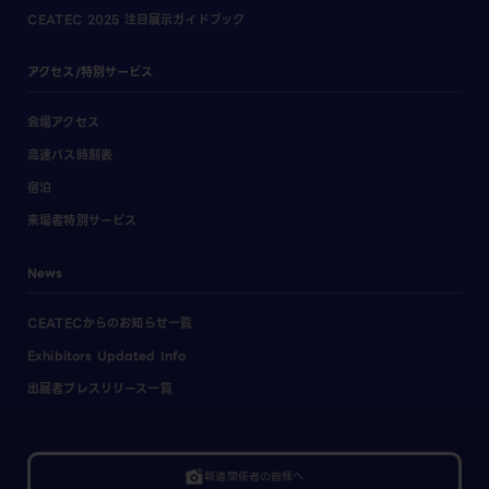
CEATEC 2025 注目展示ガイドブック
アクセス/特別サービス
会場アクセス
高速バス時刻表
宿泊
来場者特別サービス
News
CEATECからのお知らせ一覧
Exhibitors Updated Info
出展者プレスリリース一覧
linked_camera
報道関係者の皆様へ