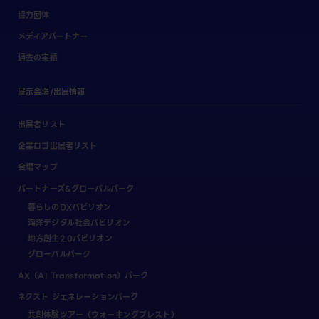
協力団体
メディアパートナー
過去の実績
展示会場/出展情報
出展者リスト
企業ロゴ出展者リスト
会場マップ
パートナーズ&グローバルパーク
暮らしのDXパビリオン
海洋デジタル社会パビリオン
地方創生2.0パビリオン
グローバルパーク
AX（AI Transformation）パーク
ネクスト ジェネレーションパーク
共創体験ツアー（ウォーキングブレスト）