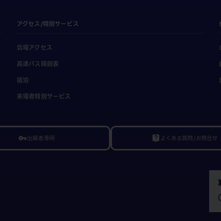
アクセス/特別サービス
会場アクセス
高速バス時刻表
宿泊
来場者特別サービス
出展者専用
よくある質問/お問合せ
vpn_key
live_help