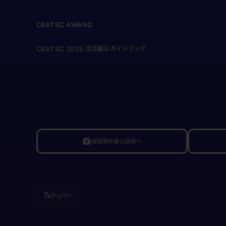
CEATEC AWARD
CEATEC 2025 注目展示ガイドブック
報道関係者の皆様へ
linked_camera
English
translate