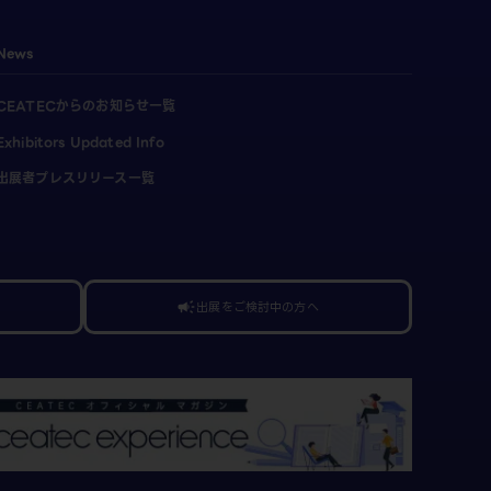
News
CEATECからのお知らせ一覧
Exhibitors Updated Info
出展者プレスリリース一覧
出展をご検討中の方へ
campaign