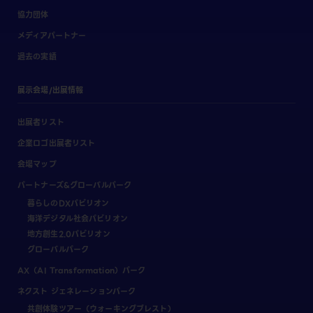
協力団体
メディアパートナー
過去の実績
展示会場/出展情報
出展者リスト
企業ロゴ出展者リスト
会場マップ
パートナーズ&グローバルパーク
暮らしのDXパビリオン
海洋デジタル社会パビリオン
地方創生2.0パビリオン
グローバルパーク
AX（AI Transformation）パーク
ネクスト ジェネレーションパーク
共創体験ツアー（ウォーキングブレスト）