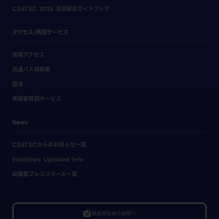
CEATEC 2025 注目展示ガイドブック
アクセス/特別サービス
会場アクセス
高速バス時刻表
宿泊
来場者特別サービス
News
CEATECからのお知らせ一覧
Exhibitors Updated Info
出展者プレスリリース一覧
linked_camera
報道関係者の皆様へ