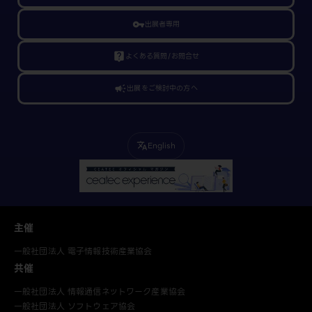
vpn_key
出展者専用
live_help
よくある質問/お問合せ
campaign
出展をご検討中の方へ
English
translate
主催
一般社団法人 電子情報技術産業協会
共催
一般社団法人 情報通信ネットワーク産業協会
一般社団法人 ソフトウェア協会