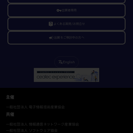
vpn_key
出展者専用
live_help
よくある質問/お問合せ
campaign
出展をご検討中の方へ
English
translate
主催
一般社団法人 電子情報技術産業協会
共催
一般社団法人 情報通信ネットワーク産業協会
一般社団法人 ソフトウェア協会