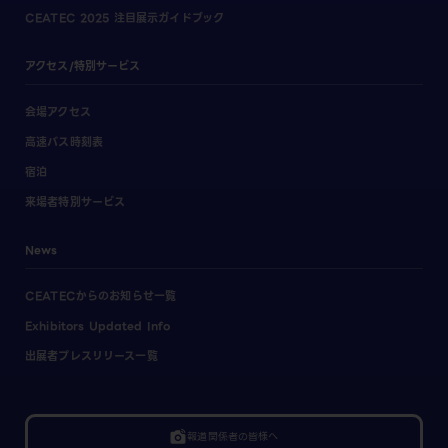
CEATEC 2025 注目展示ガイドブック
アクセス/特別サービス
会場アクセス
高速バス時刻表
宿泊
来場者特別サービス
News
CEATECからのお知らせ一覧
Exhibitors Updated Info
出展者プレスリリース一覧
linked_camera
報道関係者の皆様へ