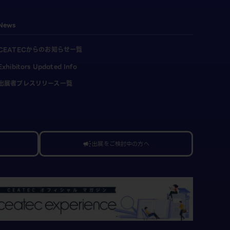
News
CEATECからのお知らせ一覧
Exhibitors Updated Info
出展者プレスリリース一覧
出展をご検討中の方へ
campaign