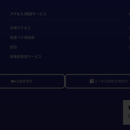
アクセス/特別サービス
会場アクセス
高速バス時刻表
宿泊
来場者特別サービス
出展者専用
よくある質問/お問合せ
vpn_key
live_help