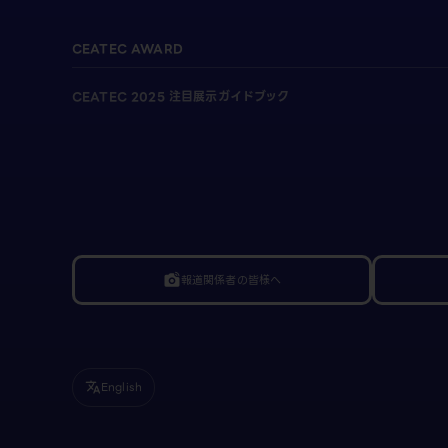
CEATEC AWARD
CEATEC 2025 注目展示ガイドブック
報道関係者の皆様へ
linked_camera
English
translate