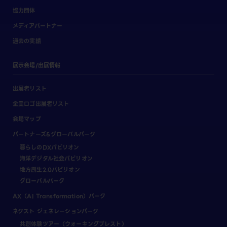
協力団体
メディアパートナー
過去の実績
展示会場/出展情報
出展者リスト
企業ロゴ出展者リスト
会場マップ
パートナーズ&グローバルパーク
暮らしのDXパビリオン
海洋デジタル社会パビリオン
地方創生2.0パビリオン
グローバルパーク
AX（AI Transformation）パーク
ネクスト ジェネレーションパーク
共創体験ツアー（ウォーキングブレスト）