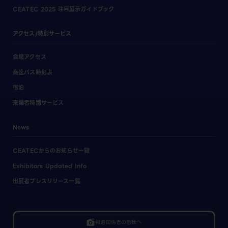
CEATEC 2025 注目展示ガイドブック
アクセス/特別サービス
会場アクセス
高速バス時刻表
宿泊
来場者特別サービス
News
CEATECからのお知らせ一覧
Exhibitors Updated Info
出展者プレスリリース一覧
linked_camera
報道関係者の皆様へ