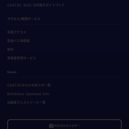
CEATEC 2025 注目展示ガイドブック
アクセス/特別サービス
会場アクセス
高速バス時刻表
宿泊
来場者特別サービス
News
CEATECからのお知らせ一覧
Exhibitors Updated Info
出展者プレスリリース一覧
linked_camera
報道関係者の皆様へ