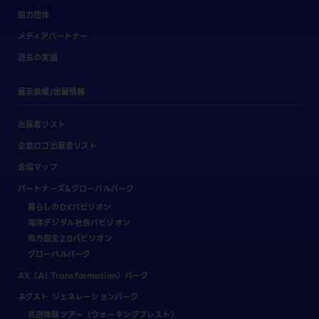
協力団体
メディアパートナー
過去の実績
展示会場/出展情報
出展者リスト
企業ロゴ出展者リスト
会場マップ
パートナーズ&グローバルパーク
暮らしのDXパビリオン
海洋デジタル社会パビリオン
地方創生2.0パビリオン
グローバルパーク
AX（AI Transformation）パーク
ネクスト ジェネレーションパーク
共創体験ツアー（ウォーキングブレスト）