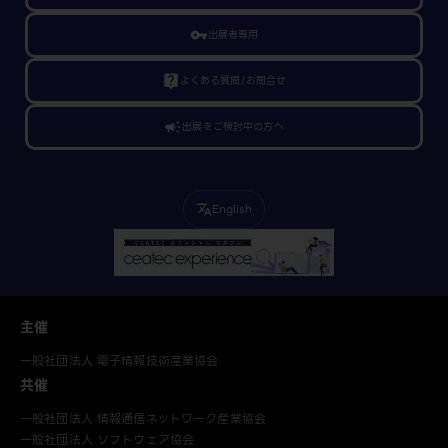
vpn_key
出展者専用
live_help
よくある質問/お問合せ
campaign
出展をご検討中の方へ
English
translate
主催
一般社団法人 電子情報技術産業協会
共催
一般社団法人 情報通信ネットワーク産業協会
一般社団法人 ソフトウェア協会