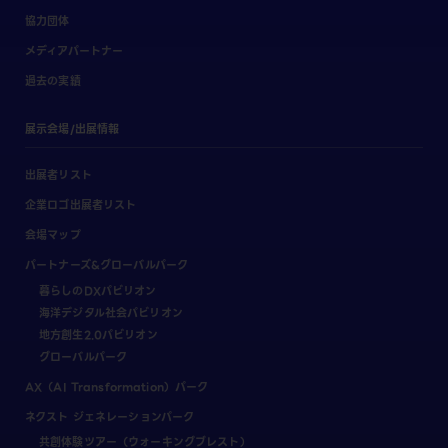
協力団体
メディアパートナー
過去の実績
展示会場/出展情報
出展者リスト
企業ロゴ出展者リスト
会場マップ
パートナーズ&グローバルパーク
暮らしのDXパビリオン
海洋デジタル社会パビリオン
地方創生2.0パビリオン
グローバルパーク
AX（AI Transformation）パーク
ネクスト ジェネレーションパーク
共創体験ツアー（ウォーキングブレスト）