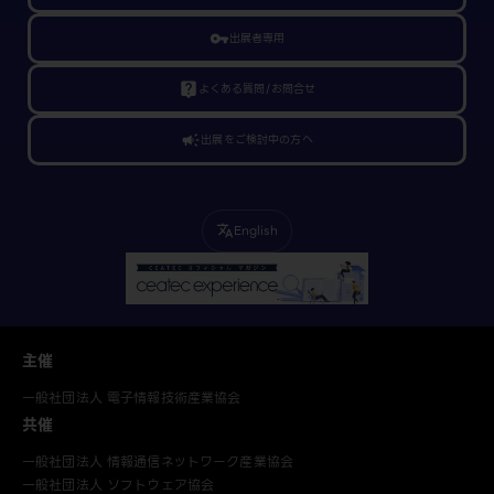
vpn_key
出展者専用
live_help
よくある質問/お問合せ
campaign
出展をご検討中の方へ
English
translate
主催
一般社団法人 電子情報技術産業協会
共催
一般社団法人 情報通信ネットワーク産業協会
一般社団法人 ソフトウェア協会