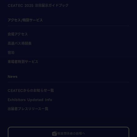
CEATEC 2025 注目展示ガイドブック
アクセス/特別サービス
会場アクセス
高速バス時刻表
宿泊
来場者特別サービス
News
CEATECからのお知らせ一覧
Exhibitors Updated Info
出展者プレスリリース一覧
linked_camera
報道関係者の皆様へ