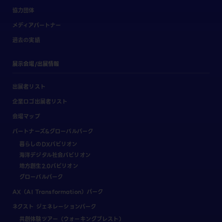
協力団体
メディアパートナー
過去の実績
展示会場/出展情報
出展者リスト
企業ロゴ出展者リスト
会場マップ
パートナーズ&グローバルパーク
暮らしのDXパビリオン
海洋デジタル社会パビリオン
地方創生2.0パビリオン
グローバルパーク
AX（AI Transformation）パーク
ネクスト ジェネレーションパーク
共創体験ツアー（ウォーキングブレスト）