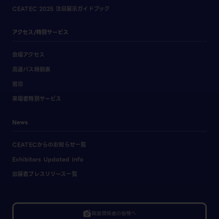
CEATEC 2025 注目展示ガイドブック
アクセス/特別サービス
会場アクセス
高速バス時刻表
宿泊
来場者特別サービス
News
CEATECからのお知らせ一覧
Exhibitors Updated Info
出展者プレスリリース一覧
linked_camera
報道関係者の皆様へ