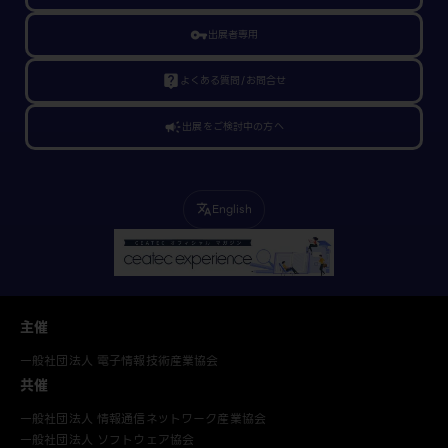
vpn_key
出展者専用
live_help
よくある質問/お問合せ
campaign
出展をご検討中の方へ
English
translate
主催
一般社団法人 電子情報技術産業協会
共催
一般社団法人 情報通信ネットワーク産業協会
一般社団法人 ソフトウェア協会