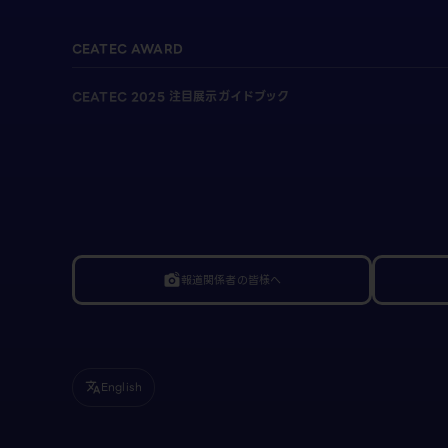
CEATEC AWARD
CEATEC 2025 注目展示ガイドブック
報道関係者の皆様へ
linked_camera
English
translate