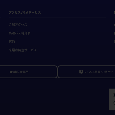
アクセス/特別サービス
会場アクセス
高速バス時刻表
宿泊
来場者特別サービス
出展者専用
よくある質問/お問合せ
vpn_key
live_help