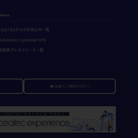
News
CEATECからのお知らせ一覧
Exhibitors Updated Info
出展者プレスリリース一覧
出展をご検討中の方へ
campaign