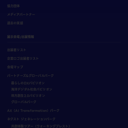
協力団体
メディアパートナー
過去の実績
展示会場/出展情報
出展者リスト
企業ロゴ出展者リスト
会場マップ
パートナーズ&グローバルパーク
暮らしのDXパビリオン
海洋デジタル社会パビリオン
地方創生2.0パビリオン
グローバルパーク
AX（AI Transformation）パーク
ネクスト ジェネレーションパーク
共創体験ツアー（ウォーキングブレスト）