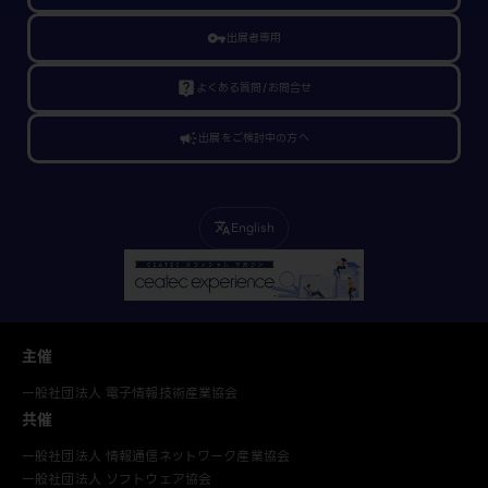
vpn_key
出展者専用
live_help
よくある質問/お問合せ
campaign
出展をご検討中の方へ
English
translate
主催
一般社団法人 電子情報技術産業協会
共催
一般社団法人 情報通信ネットワーク産業協会
一般社団法人 ソフトウェア協会