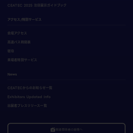
CEATEC 2025 注目展示ガイドブック
アクセス/特別サービス
会場アクセス
高速バス時刻表
宿泊
来場者特別サービス
News
CEATECからのお知らせ一覧
Exhibitors Updated Info
出展者プレスリリース一覧
linked_camera
報道関係者の皆様へ