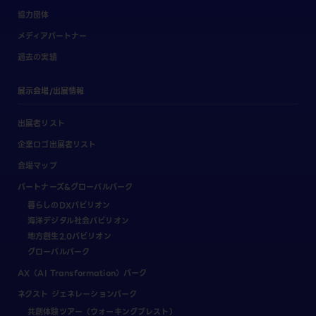
協力団体
メディアパートナー
過去の実績
展示会場/出展情報
出展者リスト
企業ロゴ出展者リスト
会場マップ
パートナーズ&グローバルパーク
暮らしのDXパビリオン
海洋デジタル社会パビリオン
地方創生2.0パビリオン
グローバルパーク
AX（AI Transformation）パーク
ネクスト ジェネレーションパーク
共創体験ツアー（ウォーキングブレスト）