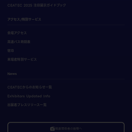
CEATEC 2025 注目展示ガイドブック
アクセス/特別サービス
会場アクセス
高速バス時刻表
宿泊
来場者特別サービス
News
CEATECからのお知らせ一覧
Exhibitors Updated Info
出展者プレスリリース一覧
linked_camera
報道関係者の皆様へ