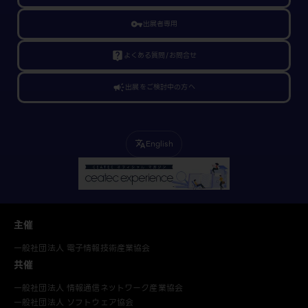
vpn_key
出展者専用
live_help
よくある質問/お問合せ
campaign
出展をご検討中の方へ
English
translate
主催
一般社団法人 電子情報技術産業協会
共催
一般社団法人 情報通信ネットワーク産業協会
一般社団法人 ソフトウェア協会