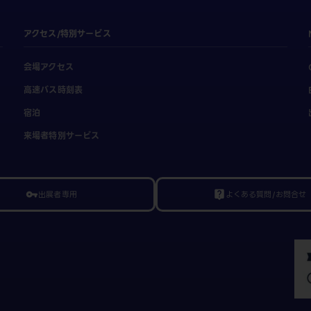
アクセス/特別サービス
会場アクセス
高速バス時刻表
宿泊
来場者特別サービス
出展者専用
よくある質問/お問合せ
vpn_key
live_help