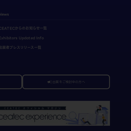
News
CEATECからのお知らせ一覧
Exhibitors Updated Info
出展者プレスリリース一覧
出展をご検討中の方へ
campaign