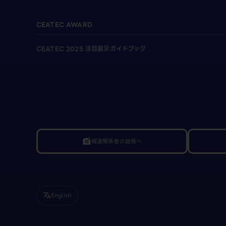
CEATEC AWARD
CEATEC 2025 注目展示ガイドブック
報道関係者の皆様へ
linked_camera
English
translate