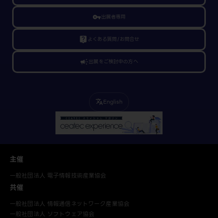
vpn_key
出展者専用
live_help
よくある質問/お問合せ
campaign
出展をご検討中の方へ
English
translate
主催
一般社団法人 電子情報技術産業協会
共催
一般社団法人 情報通信ネットワーク産業協会
一般社団法人 ソフトウェア協会