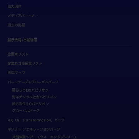
協力団体
メディアパートナー
過去の実績
展示会場/出展情報
出展者リスト
企業ロゴ出展者リスト
会場マップ
パートナーズ&グローバルパーク
暮らしのDXパビリオン
海洋デジタル社会パビリオン
地方創生2.0パビリオン
グローバルパーク
AX（AI Transformation）パーク
ネクスト ジェネレーションパーク
共創体験ツアー（ウォーキングブレスト）