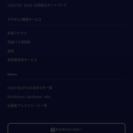
CEATEC 2025 注目展示ガイドブック
アクセス/特別サービス
会場アクセス
高速バス時刻表
宿泊
来場者特別サービス
News
CEATECからのお知らせ一覧
Exhibitors Updated Info
出展者プレスリリース一覧
linked_camera
報道関係者の皆様へ