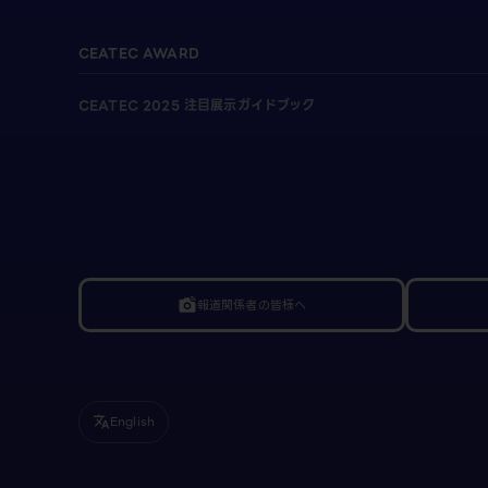
CEATEC AWARD
CEATEC 2025 注目展示ガイドブック
報道関係者の皆様へ
linked_camera
English
translate