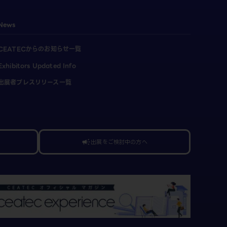
News
CEATECからのお知らせ一覧
Exhibitors Updated Info
出展者プレスリリース一覧
出展をご検討中の方へ
campaign