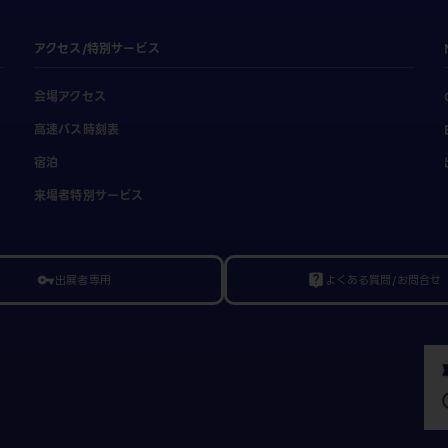
アクセス/特別サービス
会場アクセス
高速バス時刻表
宿泊
来場者特別サービス
出展者専用
よくある質問/お問合せ
vpn_key
live_help