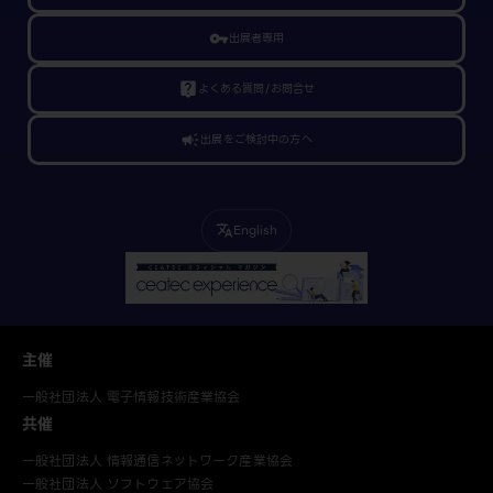
vpn_key
出展者専用
live_help
よくある質問/お問合せ
campaign
出展をご検討中の方へ
English
translate
主催
一般社団法人 電子情報技術産業協会
共催
一般社団法人 情報通信ネットワーク産業協会
一般社団法人 ソフトウェア協会