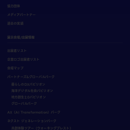
協力団体
メディアパートナー
過去の実績
展示会場/出展情報
出展者リスト
企業ロゴ出展者リスト
会場マップ
パートナーズ&グローバルパーク
暮らしのDXパビリオン
海洋デジタル社会パビリオン
地方創生2.0パビリオン
グローバルパーク
AX（AI Transformation）パーク
ネクスト ジェネレーションパーク
共創体験ツアー（ウォーキングブレスト）