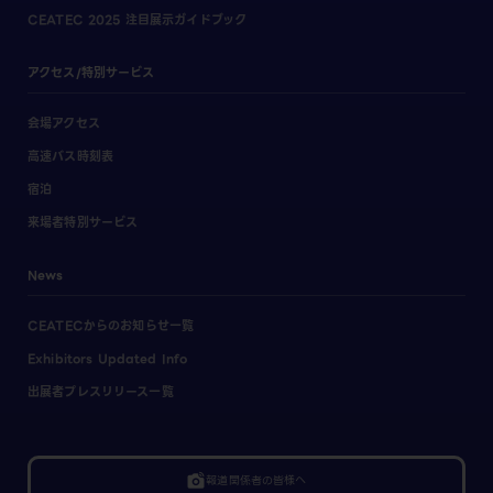
CEATEC 2025 注目展示ガイドブック
アクセス/特別サービス
会場アクセス
高速バス時刻表
宿泊
来場者特別サービス
News
CEATECからのお知らせ一覧
Exhibitors Updated Info
出展者プレスリリース一覧
linked_camera
報道関係者の皆様へ