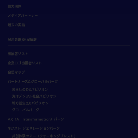
協力団体
メディアパートナー
過去の実績
展示会場/出展情報
出展者リスト
企業ロゴ出展者リスト
会場マップ
パートナーズ&グローバルパーク
暮らしのDXパビリオン
海洋デジタル社会パビリオン
地方創生2.0パビリオン
グローバルパーク
AX（AI Transformation）パーク
ネクスト ジェネレーションパーク
共創体験ツアー（ウォーキングブレスト）