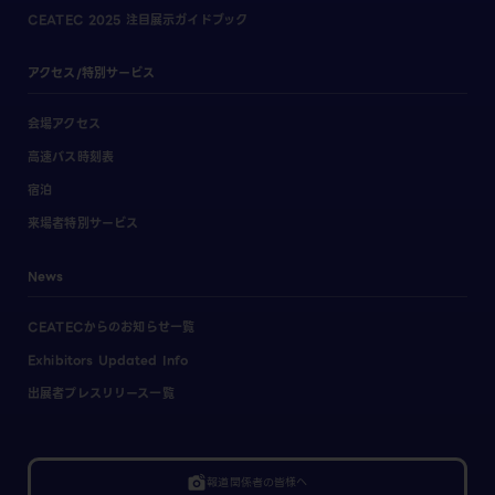
CEATEC 2025 注目展示ガイドブック
アクセス/特別サービス
会場アクセス
高速バス時刻表
宿泊
来場者特別サービス
News
CEATECからのお知らせ一覧
Exhibitors Updated Info
出展者プレスリリース一覧
linked_camera
報道関係者の皆様へ