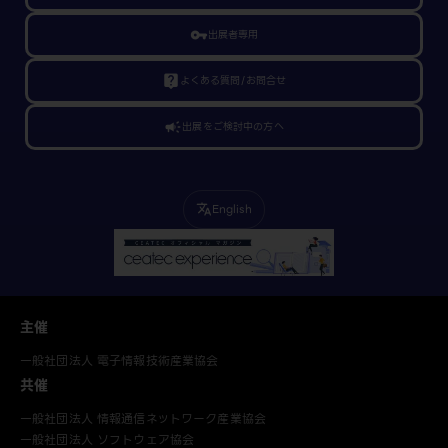
vpn_key
出展者専用
live_help
よくある質問/お問合せ
campaign
出展をご検討中の方へ
English
translate
主催
一般社団法人 電子情報技術産業協会
共催
一般社団法人 情報通信ネットワーク産業協会
一般社団法人 ソフトウェア協会