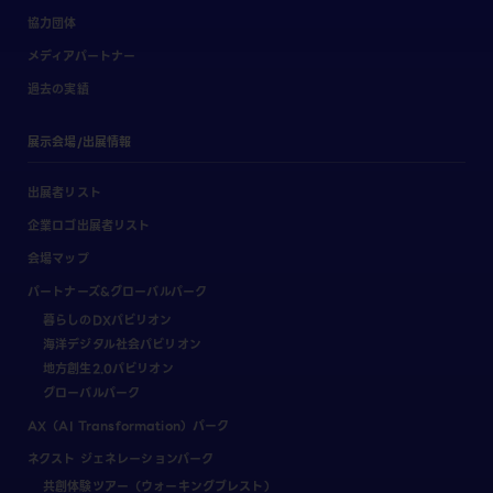
協力団体
メディアパートナー
過去の実績
展示会場/出展情報
出展者リスト
企業ロゴ出展者リスト
会場マップ
パートナーズ&グローバルパーク
暮らしのDXパビリオン
海洋デジタル社会パビリオン
地方創生2.0パビリオン
グローバルパーク
AX（AI Transformation）パーク
ネクスト ジェネレーションパーク
共創体験ツアー（ウォーキングブレスト）