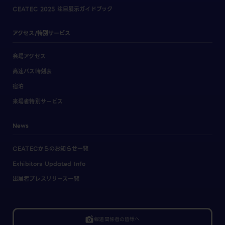
CEATEC 2025 注目展示ガイドブック
アクセス/特別サービス
会場アクセス
高速バス時刻表
宿泊
来場者特別サービス
News
CEATECからのお知らせ一覧
Exhibitors Updated Info
出展者プレスリリース一覧
linked_camera
報道関係者の皆様へ