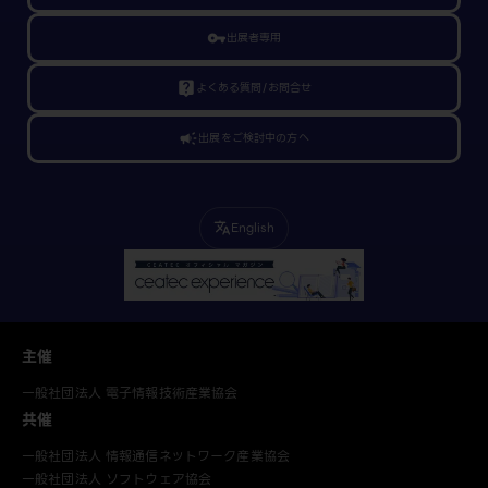
vpn_key
出展者専用
live_help
よくある質問/お問合せ
campaign
出展をご検討中の方へ
English
translate
主催
一般社団法人 電子情報技術産業協会
共催
一般社団法人 情報通信ネットワーク産業協会
一般社団法人 ソフトウェア協会