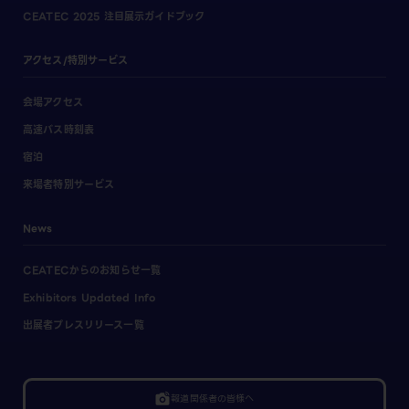
CEATEC 2025 注目展示ガイドブック
アクセス/特別サービス
会場アクセス
高速バス時刻表
宿泊
来場者特別サービス
News
CEATECからのお知らせ一覧
Exhibitors Updated Info
出展者プレスリリース一覧
linked_camera
報道関係者の皆様へ