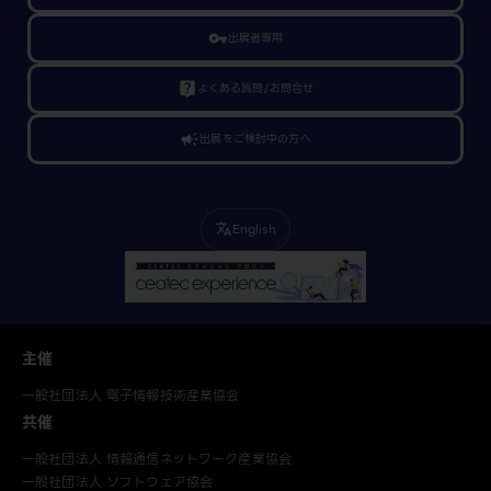
vpn_key
出展者専用
live_help
よくある質問/お問合せ
campaign
出展をご検討中の方へ
English
translate
主催
一般社団法人 電子情報技術産業協会
共催
一般社団法人 情報通信ネットワーク産業協会
一般社団法人 ソフトウェア協会