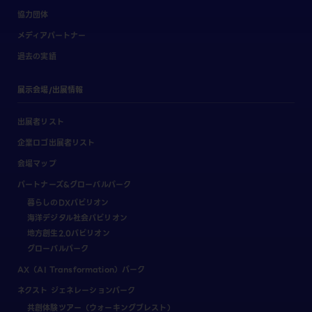
協力団体
メディアパートナー
過去の実績
展示会場/出展情報
出展者リスト
企業ロゴ出展者リスト
会場マップ
パートナーズ&グローバルパーク
暮らしのDXパビリオン
海洋デジタル社会パビリオン
地方創生2.0パビリオン
グローバルパーク
AX（AI Transformation）パーク
ネクスト ジェネレーションパーク
共創体験ツアー（ウォーキングブレスト）