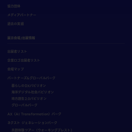
協力団体
メディアパートナー
過去の実績
展示会場/出展情報
出展者リスト
企業ロゴ出展者リスト
会場マップ
パートナーズ&グローバルパーク
暮らしのDXパビリオン
海洋デジタル社会パビリオン
地方創生2.0パビリオン
グローバルパーク
AX（AI Transformation）パーク
ネクスト ジェネレーションパーク
共創体験ツアー（ウォーキングブレスト）