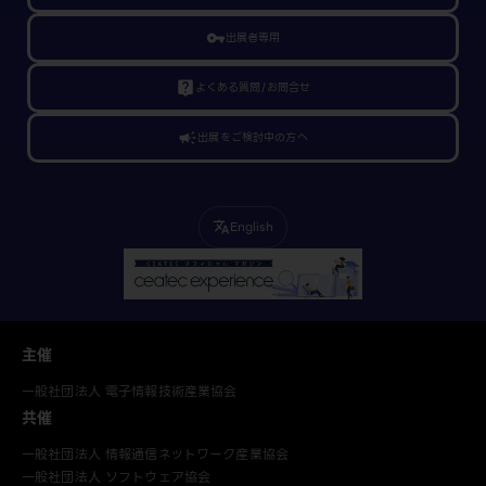
vpn_key
出展者専用
live_help
よくある質問/お問合せ
campaign
出展をご検討中の方へ
English
translate
主催
一般社団法人 電子情報技術産業協会
共催
一般社団法人 情報通信ネットワーク産業協会
一般社団法人 ソフトウェア協会