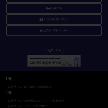
vpn_key
出展者専用
live_help
よくある質問/お問合せ
campaign
出展をご検討中の方へ
English
translate
主催
一般社団法人 電子情報技術産業協会
共催
一般社団法人 情報通信ネットワーク産業協会
一般社団法人 ソフトウェア協会