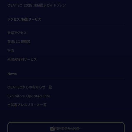
CEATEC 2025 注目展示ガイドブック
アクセス/特別サービス
会場アクセス
高速バス時刻表
宿泊
来場者特別サービス
News
CEATECからのお知らせ一覧
Exhibitors Updated Info
出展者プレスリリース一覧
linked_camera
報道関係者の皆様へ