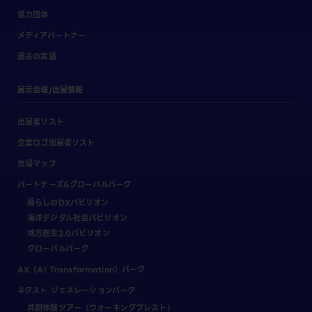
協力団体
メディアパートナー
過去の実績
展示会場/出展情報
出展者リスト
企業ロゴ出展者リスト
会場マップ
パートナーズ&グローバルパーク
暮らしのDXパビリオン
海洋デジタル社会パビリオン
地方創生2.0パビリオン
グローバルパーク
AX（AI Transformation）パーク
ネクスト ジェネレーションパーク
共創体験ツアー（ウォーキングブレスト）