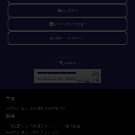
vpn_key
出展者専用
live_help
よくある質問/お問合せ
campaign
出展をご検討中の方へ
English
translate
主催
一般社団法人 電子情報技術産業協会
共催
一般社団法人 情報通信ネットワーク産業協会
一般社団法人 ソフトウェア協会