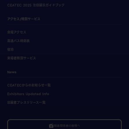
CEATEC 2025 注目展示ガイドブック
アクセス/特別サービス
会場アクセス
高速バス時刻表
宿泊
来場者特別サービス
News
CEATECからのお知らせ一覧
Exhibitors Updated Info
出展者プレスリリース一覧
linked_camera
報道関係者の皆様へ