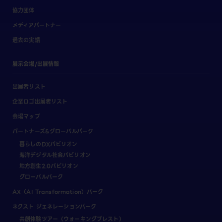
協力団体
メディアパートナー
過去の実績
展示会場/出展情報
出展者リスト
企業ロゴ出展者リスト
会場マップ
パートナーズ&グローバルパーク
暮らしのDXパビリオン
海洋デジタル社会パビリオン
地方創生2.0パビリオン
グローバルパーク
AX（AI Transformation）パーク
ネクスト ジェネレーションパーク
共創体験ツアー（ウォーキングブレスト）