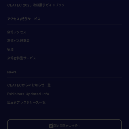
CEATEC 2025 注目展示ガイドブック
アクセス/特別サービス
会場アクセス
高速バス時刻表
宿泊
来場者特別サービス
News
CEATECからのお知らせ一覧
Exhibitors Updated Info
出展者プレスリリース一覧
linked_camera
報道関係者の皆様へ