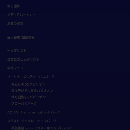
協力団体
メディアパートナー
過去の実績
展示会場/出展情報
出展者リスト
企業ロゴ出展者リスト
会場マップ
パートナーズ&グローバルパーク
暮らしのDXパビリオン
海洋デジタル社会パビリオン
地方創生2.0パビリオン
グローバルパーク
AX（AI Transformation）パーク
ネクスト ジェネレーションパーク
共創体験ツアー（ウォーキングブレスト）