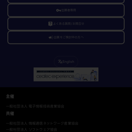
vpn_key
出展者専用
live_help
よくある質問/お問合せ
campaign
出展をご検討中の方へ
English
translate
主催
一般社団法人 電子情報技術産業協会
共催
一般社団法人 情報通信ネットワーク産業協会
一般社団法人 ソフトウェア協会