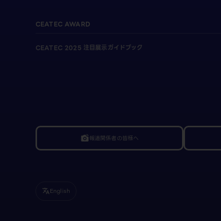
CEATEC AWARD
CEATEC 2025 注目展示ガイドブック
報道関係者の皆様へ
linked_camera
English
translate