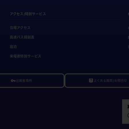
アクセス/特別サービス
会場アクセス
高速バス時刻表
宿泊
来場者特別サービス
出展者専用
よくある質問/お問合せ
vpn_key
live_help