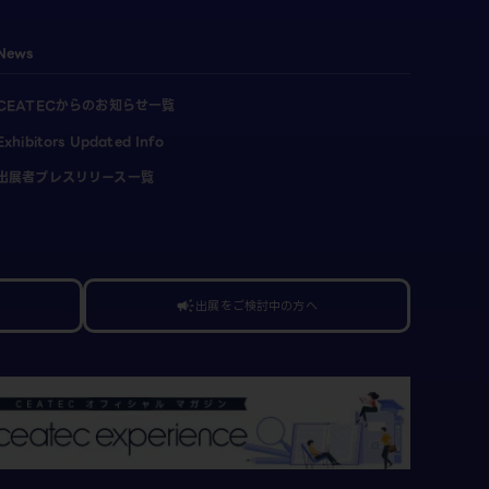
News
CEATECからのお知らせ一覧
Exhibitors Updated Info
出展者プレスリリース一覧
出展をご検討中の方へ
campaign