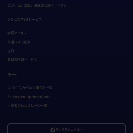
CEATEC 2025 注目展示ガイドブック
アクセス/特別サービス
会場アクセス
高速バス時刻表
宿泊
来場者特別サービス
News
CEATECからのお知らせ一覧
Exhibitors Updated Info
出展者プレスリリース一覧
linked_camera
報道関係者の皆様へ