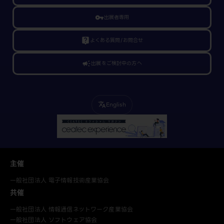
vpn_key
出展者専用
live_help
よくある質問/お問合せ
campaign
出展をご検討中の方へ
English
translate
主催
一般社団法人 電子情報技術産業協会
共催
一般社団法人 情報通信ネットワーク産業協会
一般社団法人 ソフトウェア協会