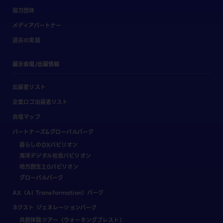
協力団体
メディアパートナー
過去の実績
展示会場/出展情報
出展者リスト
企業ロゴ出展者リスト
会場マップ
パートナーズ&グローバルパーク
暮らしのDXパビリオン
海洋デジタル社会パビリオン
地方創生2.0パビリオン
グローバルパーク
AX（AI Transformation）パーク
ネクスト ジェネレーションパーク
共創体験ツアー（ウォーキングブレスト）