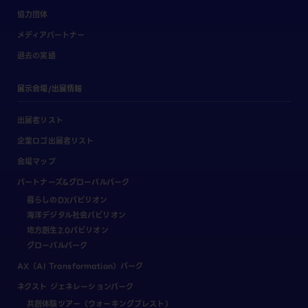
協力団体
メディアパートナー
過去の実績
展示会場/出展情報
出展者リスト
企業ロゴ出展者リスト
会場マップ
パートナーズ&グローバルパーク
暮らしのDXパビリオン
海洋デジタル社会パビリオン
地方創生2.0パビリオン
グローバルパーク
AX（AI Transformation）パーク
ネクスト ジェネレーションパーク
共創体験ツアー（ウォーキングブレスト）