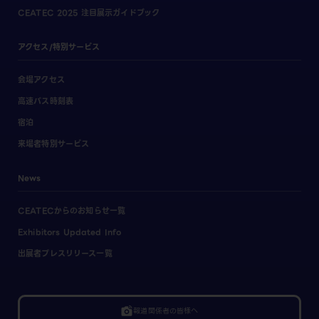
CEATEC 2025 注目展示ガイドブック
アクセス/特別サービス
会場アクセス
高速バス時刻表
宿泊
来場者特別サービス
News
CEATECからのお知らせ一覧
Exhibitors Updated Info
出展者プレスリリース一覧
linked_camera
報道関係者の皆様へ