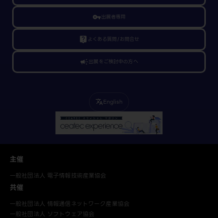
vpn_key
出展者専用
live_help
よくある質問/お問合せ
campaign
出展をご検討中の方へ
English
translate
主催
一般社団法人 電子情報技術産業協会
共催
一般社団法人 情報通信ネットワーク産業協会
一般社団法人 ソフトウェア協会