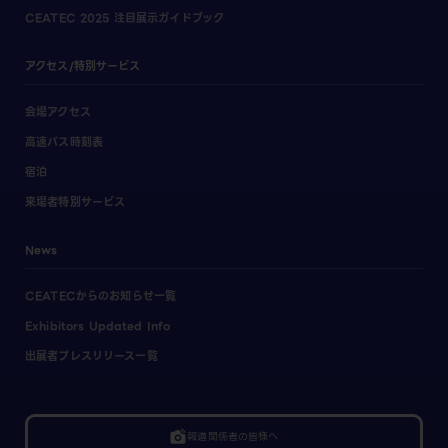
CEATEC 2025 注目展示ガイドブック
アクセス/特別サービス
会場アクセス
高速バス時刻表
宿泊
来場者特別サービス
News
CEATECからのお知らせ一覧
Exhibitors Updated Info
出展者プレスリリース一覧
linked_camera
報道関係者の皆様へ