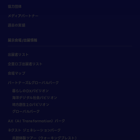
協力団体
メディアパートナー
過去の実績
展示会場/出展情報
出展者リスト
企業ロゴ出展者リスト
会場マップ
パートナーズ&グローバルパーク
暮らしのDXパビリオン
海洋デジタル社会パビリオン
地方創生2.0パビリオン
グローバルパーク
AX（AI Transformation）パーク
ネクスト ジェネレーションパーク
共創体験ツアー（ウォーキングブレスト）