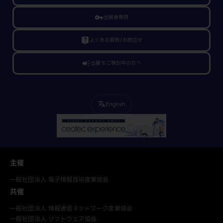
vpn_key
出展者専用
live_help
よくある質問/お問合せ
campaign
出展をご検討中の方へ
English
translate
主催
一般社団法人 電子情報技術産業協会
共催
一般社団法人 情報通信ネットワーク産業協会
一般社団法人 ソフトウェア協会