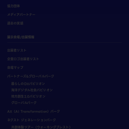
協力団体
メディアパートナー
過去の実績
展示会場/出展情報
出展者リスト
企業ロゴ出展者リスト
会場マップ
パートナーズ&グローバルパーク
暮らしのDXパビリオン
海洋デジタル社会パビリオン
地方創生2.0パビリオン
グローバルパーク
AX（AI Transformation）パーク
ネクスト ジェネレーションパーク
共創体験ツアー（ウォーキングブレスト）