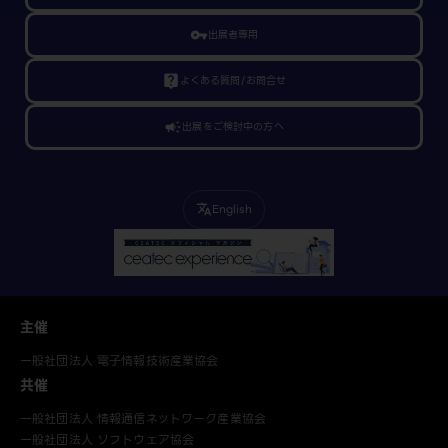
vpn_key
出展者専用
live_help
よくある質問/お問合せ
campaign
出展をご検討中の方へ
English
translate
主催
一般社団法人 電子情報技術産業協会
共催
一般社団法人 情報通信ネットワーク産業協会
一般社団法人 ソフトウェア協会