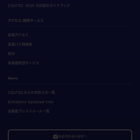
CEATEC 2025 注目展示ガイドブック
アクセス/特別サービス
会場アクセス
高速バス時刻表
宿泊
来場者特別サービス
News
CEATECからのお知らせ一覧
Exhibitors Updated Info
出展者プレスリリース一覧
linked_camera
報道関係者の皆様へ