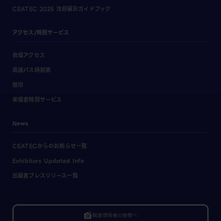
CEATEC 2025 注目展示ガイドブック
アクセス/特別サービス
会場アクセス
高速バス時刻表
宿泊
来場者特別サービス
News
CEATECからのお知らせ一覧
Exhibitors Updated Info
出展者プレスリリース一覧
linked_camera
報道関係者の皆様へ