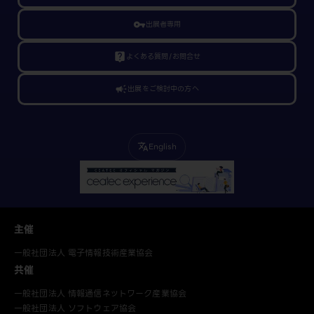
vpn_key
出展者専用
live_help
よくある質問/お問合せ
campaign
出展をご検討中の方へ
English
translate
主催
一般社団法人 電子情報技術産業協会
共催
一般社団法人 情報通信ネットワーク産業協会
一般社団法人 ソフトウェア協会