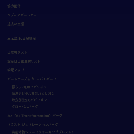
協力団体
メディアパートナー
過去の実績
展示会場/出展情報
出展者リスト
企業ロゴ出展者リスト
会場マップ
パートナーズ&グローバルパーク
暮らしのDXパビリオン
海洋デジタル社会パビリオン
地方創生2.0パビリオン
グローバルパーク
AX（AI Transformation）パーク
ネクスト ジェネレーションパーク
共創体験ツアー（ウォーキングブレスト）