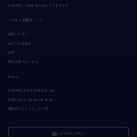
CEATEC 2025 注目展示ガイドブック
アクセス/特別サービス
会場アクセス
高速バス時刻表
宿泊
来場者特別サービス
News
CEATECからのお知らせ一覧
Exhibitors Updated Info
出展者プレスリリース一覧
linked_camera
報道関係者の皆様へ