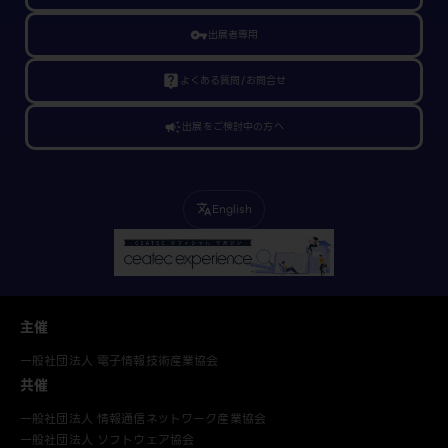
vpn_key
出展者専用
live_help
よくある質問/お問合せ
campaign
出展をご検討中の方へ
English
translate
主催
一般社団法人 電子情報技術産業協会
共催
一般社団法人 情報通信ネットワーク産業協会
一般社団法人 ソフトウェア協会