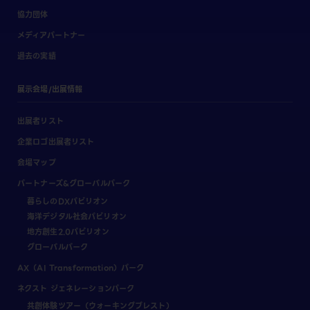
協力団体
メディアパートナー
過去の実績
展示会場/出展情報
出展者リスト
企業ロゴ出展者リスト
会場マップ
パートナーズ&グローバルパーク
暮らしのDXパビリオン
海洋デジタル社会パビリオン
地方創生2.0パビリオン
グローバルパーク
AX（AI Transformation）パーク
ネクスト ジェネレーションパーク
共創体験ツアー（ウォーキングブレスト）