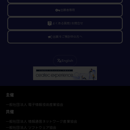
vpn_key
出展者専用
live_help
よくある質問/お問合せ
campaign
出展をご検討中の方へ
English
translate
主催
一般社団法人 電子情報技術産業協会
共催
一般社団法人 情報通信ネットワーク産業協会
一般社団法人 ソフトウェア協会