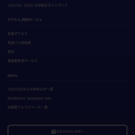
CEATEC 2025 注目展示ガイドブック
アクセス/特別サービス
会場アクセス
高速バス時刻表
宿泊
来場者特別サービス
News
CEATECからのお知らせ一覧
Exhibitors Updated Info
出展者プレスリリース一覧
linked_camera
報道関係者の皆様へ