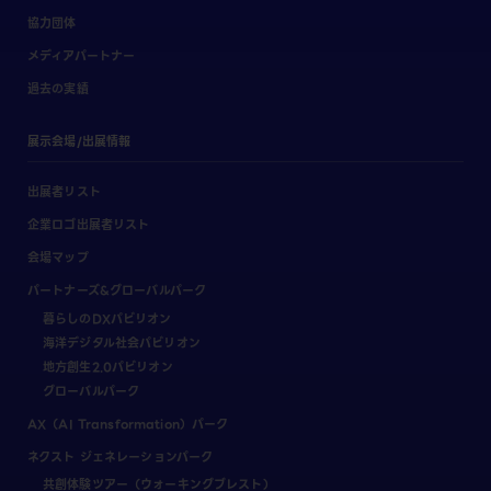
協力団体
メディアパートナー
過去の実績
展示会場/出展情報
出展者リスト
企業ロゴ出展者リスト
会場マップ
パートナーズ&グローバルパーク
暮らしのDXパビリオン
海洋デジタル社会パビリオン
地方創生2.0パビリオン
グローバルパーク
AX（AI Transformation）パーク
ネクスト ジェネレーションパーク
共創体験ツアー（ウォーキングブレスト）