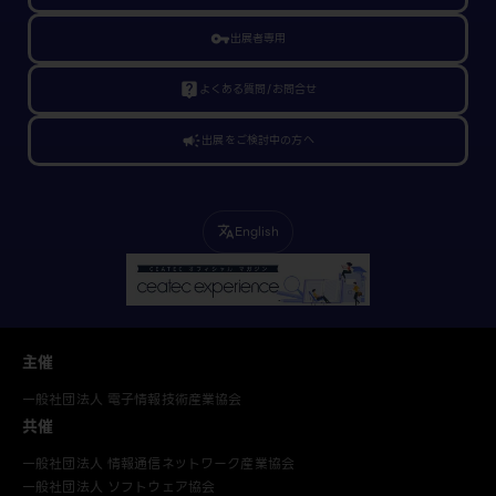
vpn_key
出展者専用
live_help
よくある質問/お問合せ
campaign
出展をご検討中の方へ
English
translate
主催
一般社団法人 電子情報技術産業協会
共催
一般社団法人 情報通信ネットワーク産業協会
一般社団法人 ソフトウェア協会