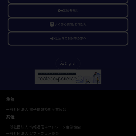
vpn_key
出展者専用
live_help
よくある質問/お問合せ
campaign
出展をご検討中の方へ
English
translate
主催
一般社団法人 電子情報技術産業協会
共催
一般社団法人 情報通信ネットワーク産業協会
一般社団法人 ソフトウェア協会