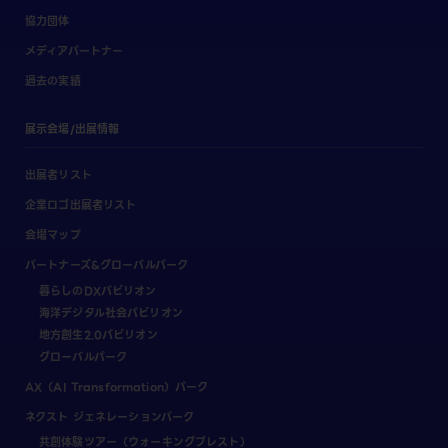
協力団体
メディアパートナー
過去の実績
展示会場/出展情報
出展者リスト
企業ロゴ出展者リスト
会場マップ
パートナーズ&グローバルパーク
暮らしのDXパビリオン
海洋デジタル社会パビリオン
地方創生2.0パビリオン
グローバルパーク
AX（AI Transformation）パーク
ネクスト ジェネレーションパーク
共創体験ツアー（ウォーキングブレスト）