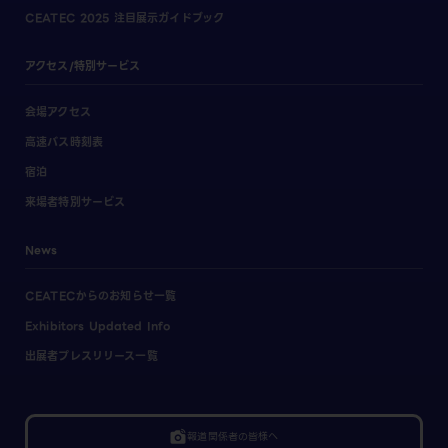
CEATEC 2025 注目展示ガイドブック
アクセス/特別サービス
会場アクセス
高速バス時刻表
宿泊
来場者特別サービス
News
CEATECからのお知らせ一覧
Exhibitors Updated Info
出展者プレスリリース一覧
linked_camera
報道関係者の皆様へ