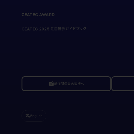
CEATEC AWARD
CEATEC 2025 注目展示ガイドブック
報道関係者の皆様へ
linked_camera
English
translate