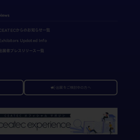
News
CEATECからのお知らせ一覧
Exhibitors Updated Info
出展者プレスリリース一覧
出展をご検討中の方へ
campaign