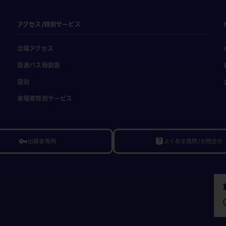
アクセス/特別サービス
会場アクセス
高速バス時刻表
宿泊
来場者特別サービス
出展者専用
よくある質問/お問合せ
vpn_key
live_help