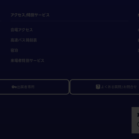
アクセス/特別サービス
会場アクセス
高速バス時刻表
宿泊
来場者特別サービス
出展者専用
よくある質問/お問合せ
vpn_key
live_help