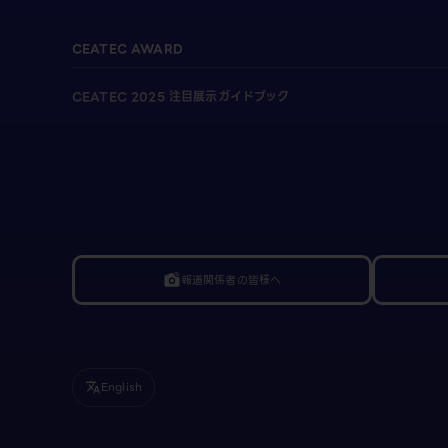
CEATEC AWARD
CEATEC 2025 注目展示ガイドブック
報道関係者の皆様へ
linked_camera
English
translate