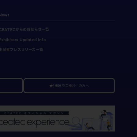
News
CEATECからのお知らせ一覧
Exhibitors Updated Info
出展者プレスリリース一覧
出展をご検討中の方へ
campaign