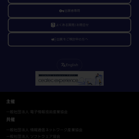
vpn_key
出展者専用
live_help
よくある質問/お問合せ
campaign
出展をご検討中の方へ
English
translate
主催
一般社団法人 電子情報技術産業協会
共催
一般社団法人 情報通信ネットワーク産業協会
一般社団法人 ソフトウェア協会