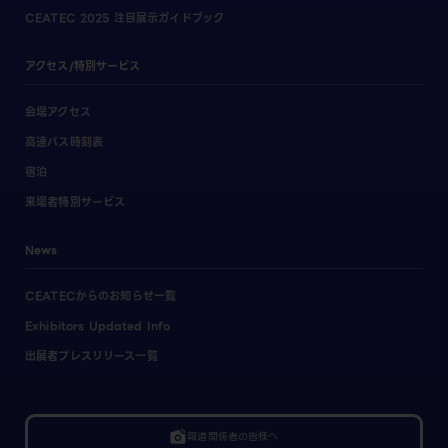
CEATEC 2025 注目展示ガイドブック
アクセス/特別サービス
会場アクセス
高速バス時刻表
宿泊
来場者特別サービス
News
CEATECからのお知らせ一覧
Exhibitors Updated Info
出展者プレスリリース一覧
linked_camera
報道関係者の皆様へ