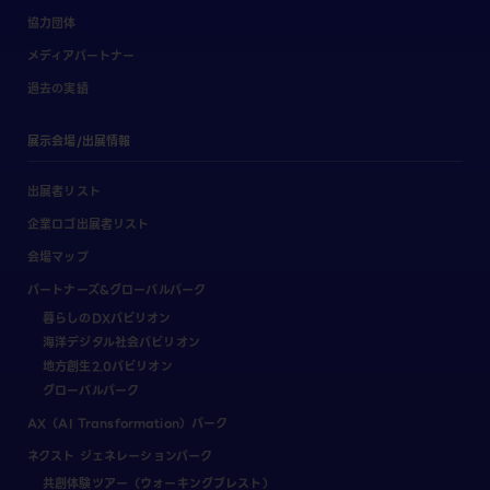
協力団体
メディアパートナー
過去の実績
展示会場/出展情報
出展者リスト
企業ロゴ出展者リスト
会場マップ
パートナーズ&グローバルパーク
暮らしのDXパビリオン
海洋デジタル社会パビリオン
地方創生2.0パビリオン
グローバルパーク
AX（AI Transformation）パーク
ネクスト ジェネレーションパーク
共創体験ツアー（ウォーキングブレスト）