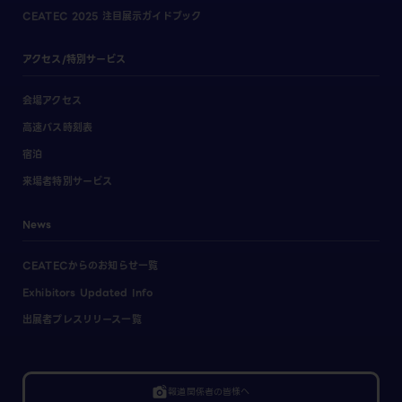
CEATEC 2025 注目展示ガイドブック
アクセス/特別サービス
会場アクセス
高速バス時刻表
宿泊
来場者特別サービス
News
CEATECからのお知らせ一覧
Exhibitors Updated Info
出展者プレスリリース一覧
linked_camera
報道関係者の皆様へ