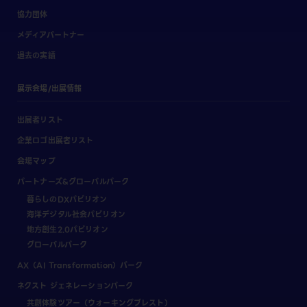
協力団体
メディアパートナー
過去の実績
展示会場/出展情報
出展者リスト
企業ロゴ出展者リスト
会場マップ
パートナーズ&グローバルパーク
暮らしのDXパビリオン
海洋デジタル社会パビリオン
地方創生2.0パビリオン
グローバルパーク
AX（AI Transformation）パーク
ネクスト ジェネレーションパーク
共創体験ツアー（ウォーキングブレスト）