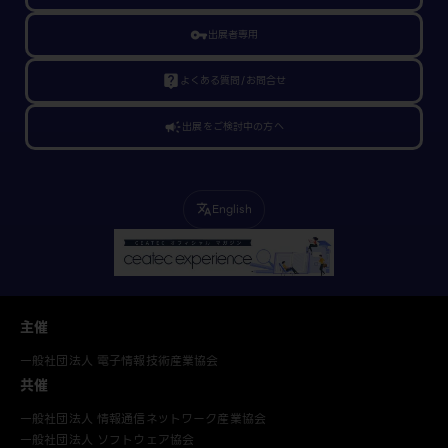
vpn_key
出展者専用
live_help
よくある質問/お問合せ
campaign
出展をご検討中の方へ
English
translate
主催
一般社団法人 電子情報技術産業協会
共催
一般社団法人 情報通信ネットワーク産業協会
一般社団法人 ソフトウェア協会