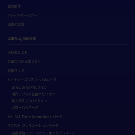
協力団体
メディアパートナー
過去の実績
展示会場/出展情報
出展者リスト
企業ロゴ出展者リスト
会場マップ
パートナーズ&グローバルパーク
暮らしのDXパビリオン
海洋デジタル社会パビリオン
地方創生2.0パビリオン
グローバルパーク
AX（AI Transformation）パーク
ネクスト ジェネレーションパーク
共創体験ツアー（ウォーキングブレスト）