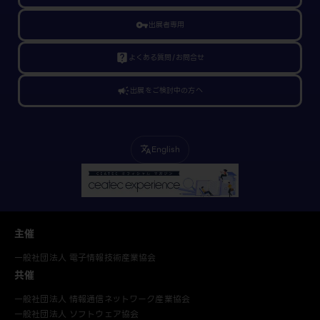
vpn_key
出展者専用
live_help
よくある質問/お問合せ
campaign
出展をご検討中の方へ
English
translate
主催
一般社団法人 電子情報技術産業協会
共催
一般社団法人 情報通信ネットワーク産業協会
一般社団法人 ソフトウェア協会