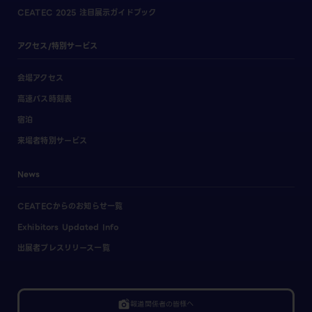
CEATEC 2025 注目展示ガイドブック
アクセス/特別サービス
会場アクセス
高速バス時刻表
宿泊
来場者特別サービス
News
CEATECからのお知らせ一覧
Exhibitors Updated Info
出展者プレスリリース一覧
linked_camera
報道関係者の皆様へ