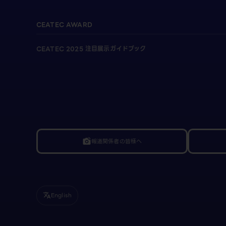
CEATEC AWARD
CEATEC 2025 注目展示ガイドブック
報道関係者の皆様へ
linked_camera
English
translate