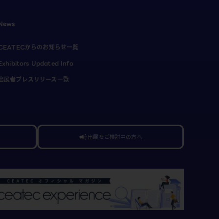
News
CEATECからのお知らせ一覧
Exhibitors Updated Info
出展者プレスリリース一覧
出展をご検討中の方へ
campaign