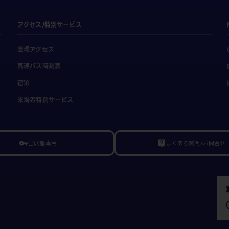
アクセス/特別サービス
会場アクセス
高速バス時刻表
宿泊
来場者特別サービス
出展者専用
よくある質問/お問合せ
vpn_key
live_help