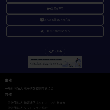
vpn_key
出展者専用
live_help
よくある質問/お問合せ
campaign
出展をご検討中の方へ
English
translate
主催
一般社団法人 電子情報技術産業協会
共催
一般社団法人 情報通信ネットワーク産業協会
一般社団法人 ソフトウェア協会