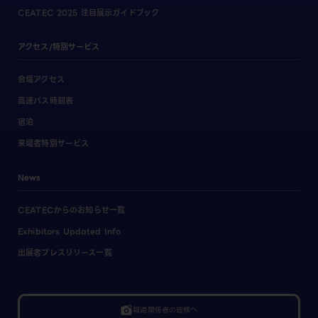
CEATEC 2025 注目展示ガイドブック
アクセス/特別サービス
会場アクセス
高速バス時刻表
宿泊
来場者特別サービス
News
CEATECからのお知らせ一覧
Exhibitors Updated Info
出展者プレスリリース一覧
linked_camera
報道関係者の皆様へ