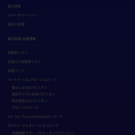
協力団体
メディアパートナー
過去の実績
展示会場/出展情報
出展者リスト
企業ロゴ出展者リスト
会場マップ
パートナーズ&グローバルパーク
暮らしのDXパビリオン
海洋デジタル社会パビリオン
地方創生2.0パビリオン
グローバルパーク
AX（AI Transformation）パーク
ネクスト ジェネレーションパーク
共創体験ツアー（ウォーキングブレスト）