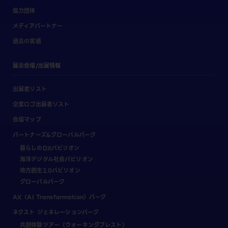
協力団体
メディアパートナー
過去の実績
展示会場/出展情報
出展者リスト
企業ロゴ出展者リスト
会場マップ
パートナーズ&グローバルパーク
暮らしのDXパビリオン
海洋デジタル社会パビリオン
地方創生2.0パビリオン
グローバルパーク
AX（AI Transformation）パーク
ネクスト ジェネレーションパーク
共創体験ツアー（ウォーキングブレスト）