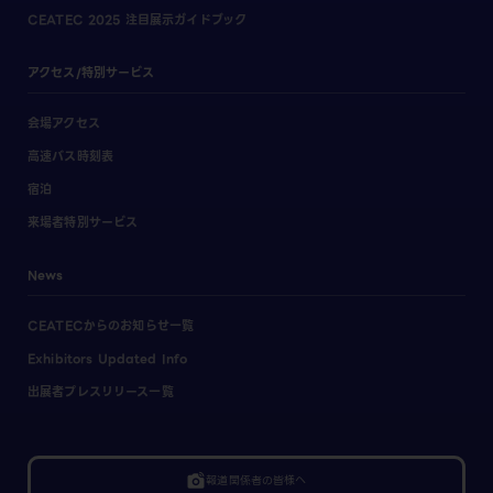
CEATEC 2025 注目展示ガイドブック
アクセス/特別サービス
会場アクセス
高速バス時刻表
宿泊
来場者特別サービス
News
CEATECからのお知らせ一覧
Exhibitors Updated Info
出展者プレスリリース一覧
linked_camera
報道関係者の皆様へ