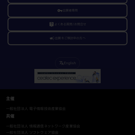
vpn_key
出展者専用
live_help
よくある質問/お問合せ
campaign
出展をご検討中の方へ
English
translate
主催
一般社団法人 電子情報技術産業協会
共催
一般社団法人 情報通信ネットワーク産業協会
一般社団法人 ソフトウェア協会