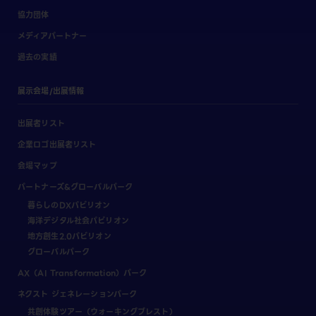
協力団体
メディアパートナー
過去の実績
展示会場/出展情報
出展者リスト
企業ロゴ出展者リスト
会場マップ
パートナーズ&グローバルパーク
暮らしのDXパビリオン
海洋デジタル社会パビリオン
地方創生2.0パビリオン
グローバルパーク
AX（AI Transformation）パーク
ネクスト ジェネレーションパーク
共創体験ツアー（ウォーキングブレスト）