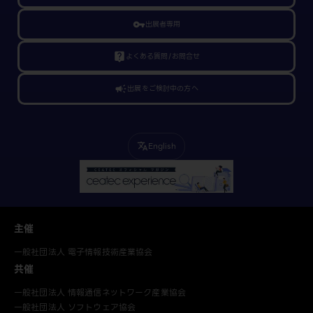
vpn_key
出展者専用
live_help
よくある質問/お問合せ
campaign
出展をご検討中の方へ
English
translate
主催
一般社団法人 電子情報技術産業協会
共催
一般社団法人 情報通信ネットワーク産業協会
一般社団法人 ソフトウェア協会