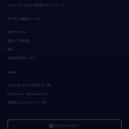
CEATEC 2025 注目展示ガイドブック
アクセス/特別サービス
会場アクセス
高速バス時刻表
宿泊
来場者特別サービス
News
CEATECからのお知らせ一覧
Exhibitors Updated Info
出展者プレスリリース一覧
linked_camera
報道関係者の皆様へ