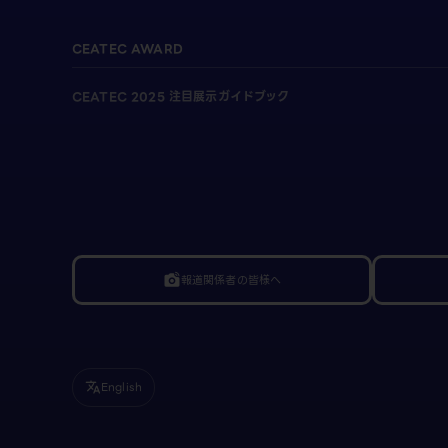
CEATEC AWARD
CEATEC 2025 注目展示ガイドブック
報道関係者の皆様へ
linked_camera
English
translate