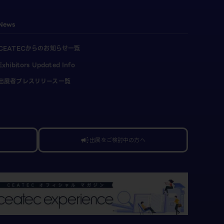
News
CEATECからのお知らせ一覧
Exhibitors Updated Info
出展者プレスリリース一覧
出展をご検討中の方へ
campaign